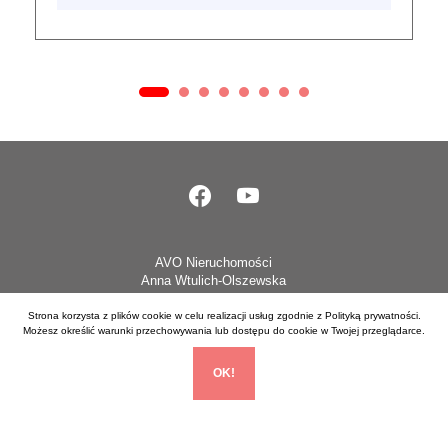
AVO Nieruchomości
Anna Wtulich-Olszewska
Strona korzysta z plików cookie w celu realizacji usług zgodnie z
Polityką prywatności
.
Możesz określić warunki przechowywania lub dostępu do cookie w Twojej przeglądarce.
ul. Abrahama 17c ,
80-307 Gdańsk
OK!
+48 503 044 667
+48 608 000 052